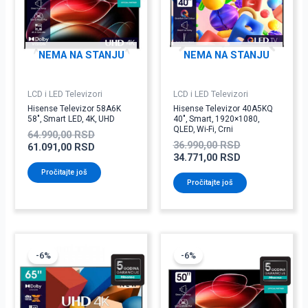
64.990,00 RSD.
36.990,00 RSD
NEMA NA STANJU
NEMA NA STANJU
LCD i LED Televizori
LCD i LED Televizori
Hisense Televizor 58A6K
Hisense Televizor 40A5KQ
58″, Smart LED, 4K, UHD
40″, Smart, 1920×1080,
QLED, Wi-Fi, Crni
64.990,00
RSD
36.990,00
RSD
61.091,00
RSD
34.771,00
RSD
Pročitajte još
Pročitajte još
Originalna
Trenutna
Originalna
Trenutna
cena
cena
cena
cena
-6%
-6%
je
je:
je
je:
bila:
78.011,00 RSD.
bila:
56.391,00 RSD
82.990,00 RSD.
59.990,00 RSD