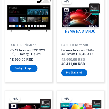
cena
cena
-6%
je
je:
bila:
40.411,00 RSD
42.990,00 RSD
NEMA NA STANJU
LCD i LED Televizori
LCD i LED Televizori
VIVAX Televizor 32S60WO
Hisense Televizor 43A6K
32“, HD Ready, LED, Crni
43″, Smart, LED, 4K, UHD
18.990,00
RSD
42.990,00
RSD
40.411,00
RSD
Dodaj u korpu
Pročitajte još
Originalna
Trenutna
Originalna
Trenutna
cena
cena
cena
cena
-6%
-6%
je
je:
je
je:
bila:
61.091,00 RSD.
bila:
34.771,00 RSD