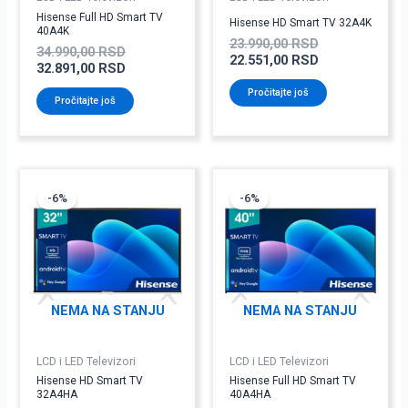
Hisense Full HD Smart TV
Hisense HD Smart TV 32A4K
40A4K
23.990,00
RSD
34.990,00
RSD
22.551,00
RSD
32.891,00
RSD
Pročitajte još
Pročitajte još
Originalna
Trenutna
Originalna
Trenutna
cena
cena
cena
cena
-6%
-6%
je
je:
je
je:
bila:
23.491,00 RSD.
bila:
33.831,00 RSD
24.990,00 RSD.
35.990,00 RSD
NEMA NA STANJU
NEMA NA STANJU
LCD i LED Televizori
LCD i LED Televizori
Hisense HD Smart TV
Hisense Full HD Smart TV
32A4HA
40A4HA