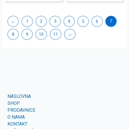
←
1
2
3
4
5
6
7
8
9
10
11
→
NASLOVNA
SHOP
PRODAVNICE
O NAMA
KONTAKT