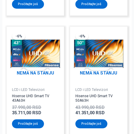
Pročitajte još
Pročitajte još
Originalna
Trenutna
Originalna
Trenutna
cena
cena
cena
cena
-6%
-6%
je
je:
je
je:
bila:
35.711,00 RSD.
bila:
41.351,00 RSD
37.990,00 RSD.
43.990,00 RSD
NEMA NA STANJU
NEMA NA STANJU
LCD i LED Televizori
LCD i LED Televizori
Hisense UHD Smart TV
Hisense UHD Smart TV
43A63H
50A63H
37.990,00
RSD
43.990,00
RSD
35.711,00
RSD
41.351,00
RSD
Pročitajte još
Pročitajte još