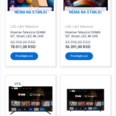
NEMA NA STANJU
NEMA NA STANJU
LCD i LED Televizori
LCD i LED Televizori
Hisense Televizor 65A6K
Hisense Televizor 50A6K
65″, Smart, LED, 4K, UHD
50″, Smart, LED, 4K UHD
82.990,00
RSD
59.990,00
RSD
78.011,00
RSD
56.391,00
RSD
Pročitajte još
Pročitajte još
Originalna
Trenutna
cena
cena
-21%
je
je:
bila:
36.990,00 RSD.
46.990,00 RSD.