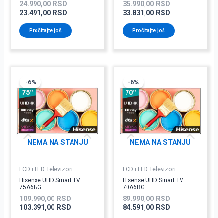
24.990,00
RSD
35.990,00
RSD
23.491,00
RSD
33.831,00
RSD
Pročitajte još
Pročitajte još
Originalna
Trenutna
Originalna
Trenutna
cena
cena
cena
cena
-6%
-6%
je
je:
je
je:
bila:
103.391,00 RSD.
bila:
84.591,00 RSD
109.990,00 RSD.
89.990,00 RSD
NEMA NA STANJU
NEMA NA STANJU
LCD i LED Televizori
LCD i LED Televizori
Hisense UHD Smart TV
Hisense UHD Smart TV
75A6BG
70A6BG
109.990,00
RSD
89.990,00
RSD
103.391,00
RSD
84.591,00
RSD