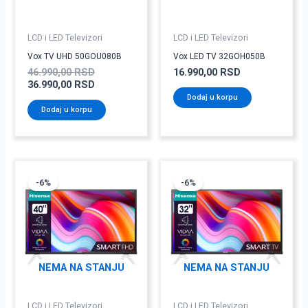
LCD i LED Televizori
LCD i LED Televizori
Vox TV UHD 50GOU080B
Vox LED TV 32GOH050B
46.990,00
RSD
16.990,00
RSD
36.990,00
RSD
Dodaj u korpu
Dodaj u korpu
Originalna
Trenutna
Originalna
Trenutna
cena
cena
cena
cena
-6%
-6%
je
je:
je
je:
bila:
32.891,00 RSD.
bila:
22.551,00 RSD
34.990,00 RSD.
23.990,00 RSD
NEMA NA STANJU
NEMA NA STANJU
LCD i LED Televizori
LCD i LED Televizori