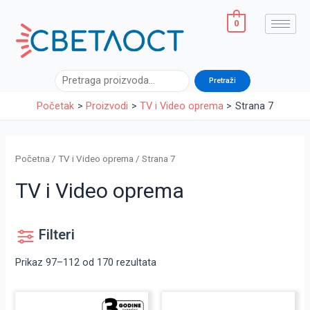
Sorted
Pređi
by
latest
na
0
sadržaj
Pretraga
Pretraži
Početak
Proizvodi
TV i Video oprema
Strana 7
Početna
/
TV i Video oprema
/ Strana 7
TV i Video oprema
Filteri
Prikaz 97–112 od 170 rezultata
Originalna
Trenutna