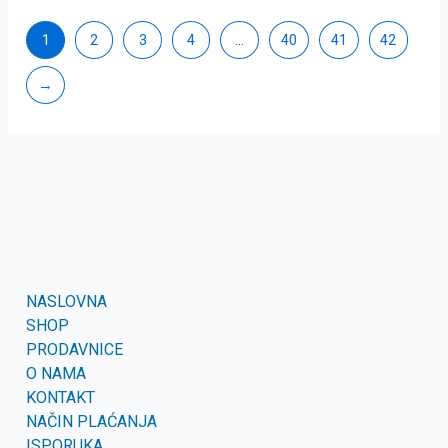
1
2
3
4
…
40
41
42
→
NASLOVNA
SHOP
PRODAVNICE
O NAMA
KONTAKT
NAČIN PLAĆANJA
ISPORUKA