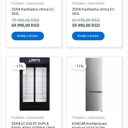
Frižideri i zamrzivači
Frižideri i zamrzivači
ZERA Rashladna vitrina EC-
ZERA Rashladna vitrina EC-
450L
360L
79.990,00
RSD
69.990,00
RSD
69.990,00
RSD
59.990,00
RSD
Dodaj u korpu
Dodaj u korpu
Trenutna
Originalna
Originalna
Trenutna
cena
cena
cena
cena
-17%
-11%
je:
je
je
je:
99.990,00 RSD.
bila:
bila:
33.990,00 RSD
119.990,00 RSD.
37.990,00 RSD
Frižideri i zamrzivači
Frižideri i zamrzivači
ZERA EC-630 KY DUPLA
KONČAR Kombinovani
RASHLADNA VITRINA CRNA
hladnjak HC55262IM