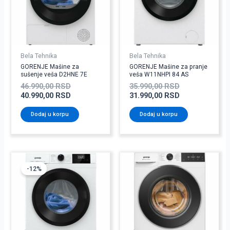
Bela Tehnika
Bela Tehnika
GORENJE Mašine za
GORENJE Mašine za pranje
sušenje veša D2HNE 7E
veša W11NHPI 84 AS
46.990,00
RSD
35.990,00
RSD
40.990,00
RSD
31.990,00
RSD
Dodaj u korpu
Dodaj u korpu
Originalna
Trenutna
cena
cena
-12%
je
je:
bila:
29.990,00 RSD.
33.990,00 RSD.