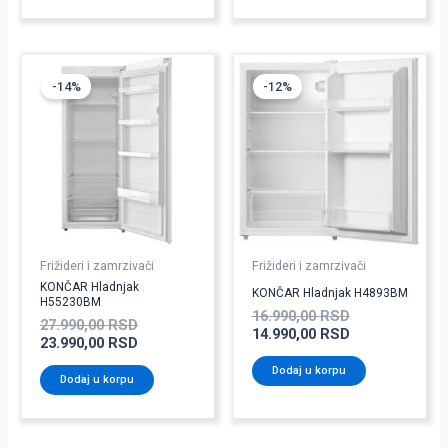
Originalna
Trenutna
Originalna
Trenutna
cena
cena
cena
cena
-14%
-12%
je
je:
je
je:
bila:
23.990,00 RSD.
bila:
14.990,00 RSD
27.990,00 RSD.
16.990,00 RSD
Frižideri i zamrzivači
Frižideri i zamrzivači
KONČAR Hladnjak
KONČAR Hladnjak H4893BM
H55230BM
16.990,00
RSD
27.990,00
RSD
14.990,00
RSD
23.990,00
RSD
Dodaj u korpu
Dodaj u korpu