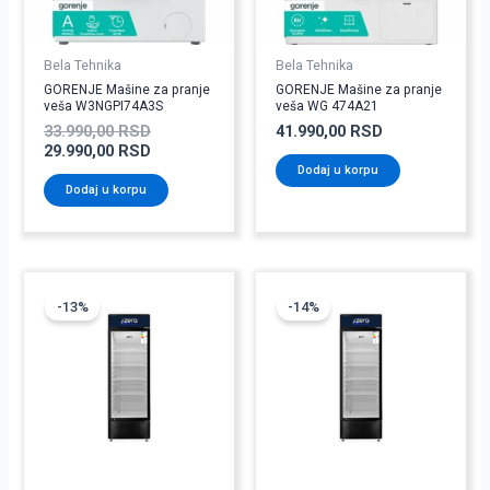
Bela Tehnika
Bela Tehnika
GORENJE Mašine za pranje
GORENJE Mašine za pranje
veša W3NGPI74A3S
veša WG 474A21
33.990,00
RSD
41.990,00
RSD
29.990,00
RSD
Dodaj u korpu
Dodaj u korpu
Originalna
Trenutna
Originalna
Trenutna
cena
cena
cena
cena
-13%
-14%
je
je:
je
je:
bila:
69.990,00 RSD.
bila:
59.990,00 RSD
79.990,00 RSD.
69.990,00 RSD