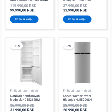
119.990,00
RSD
37.990,00
RSD
99.990,00
RSD
33.990,00
RSD
Dodaj u korpu
Dodaj u korpu
Originalna
Trenutna
Originalna
Trenutna
cena
cena
cena
cena
-11%
-7%
je
je:
je
je:
bila:
31.990,00 RSD.
bila:
26.990,00 RSD
35.990,00 RSD.
28.990,00 RSD
Frižideri i zamrzivači
Frižideri i zamrzivači
KONČAR Kombinovani
Končar Kombinovani
hladnjak HC55262BM
Hladnjak HL55206SH
35.990,00
RSD
28.990,00
RSD
31.990,00
RSD
26.990,00
RSD