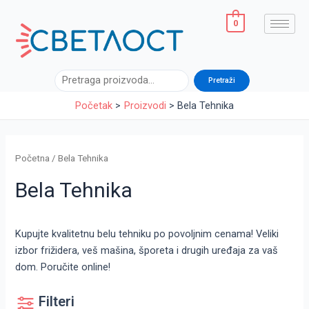
Sorted
Pređi
by
latest
na
0
sadržaj
Pretraga
Pretraži
Početak
Proizvodi
Bela Tehnika
Početna
/ Bela Tehnika
Bela Tehnika
Kupujte kvalitetnu belu tehniku po povoljnim cenama! Veliki
izbor frižidera, veš mašina, šporeta i drugih uređaja za vaš
dom. Poručite online!
Filteri