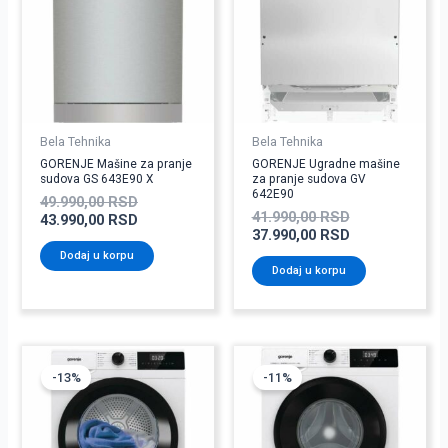
49.990,00 RSD.
41.990,00 RSD
Bela Tehnika
Bela Tehnika
GORENJE Mašine za pranje
GORENJE Ugradne mašine
sudova GS 643E90 X
za pranje sudova GV
642E90
49.990,00
RSD
41.990,00
RSD
43.990,00
RSD
37.990,00
RSD
Dodaj u korpu
Dodaj u korpu
Originalna
Trenutna
Originalna
Trenutna
cena
cena
cena
cena
-13%
-11%
je
je:
je
je:
bila:
40.990,00 RSD.
bila:
31.990,00 RSD
46.990,00 RSD.
35.990,00 RSD