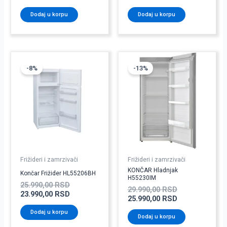
Dodaj u korpu
Dodaj u korpu
Originalna
Trenutna
Originalna
Trenutna
cena
cena
cena
cena
-8%
-13%
je
je:
je
je:
bila:
23.990,00 RSD.
bila:
25.990,00 RSD
25.990,00 RSD.
29.990,00 RSD
Frižideri i zamrzivači
Frižideri i zamrzivači
KONČAR Hladnjak
Končar Frižider HL55206BH
H55230IM
25.990,00
RSD
29.990,00
RSD
23.990,00
RSD
25.990,00
RSD
Dodaj u korpu
Dodaj u korpu