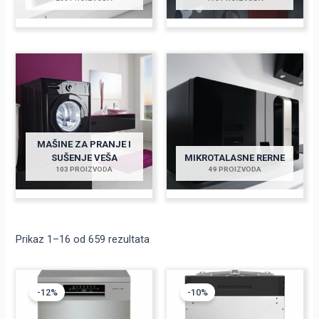
MAŠINE ZA PRANJE I
SUŠENJE VEŠA
MIKROTALASNE RERNE
103 PROIZVODA
49 PROIZVODA
Prikaz 1–16 od 659 rezultata
Originalna
Trenutna
Originalna
Trenutna
cena
cena
cena
cena
-12%
-10%
je
je:
je
je:
bila:
43.990,00 RSD.
bila:
37.990,00 RSD