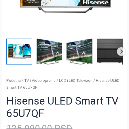
Početna
/
TV i Video oprema
/
LCD i LED Televizori
/ Hisense ULED
Smart TV 65U7QF
Hisense ULED Smart TV
65U7QF
125.990,00
RSD