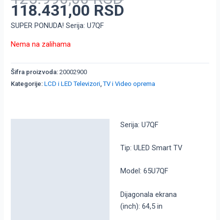
118.431,00
RSD
SUPER PONUDA! Serija: U7QF
Nema na zalihama
Šifra proizvoda:
20002900
Kategorije:
LCD i LED Televizori
,
TV i Video oprema
Serija: U7QF
Detaljni opis
Dodatne informacije
Tip: ULED Smart TV
Model: 65U7QF
Dijagonala ekrana
(inch): 64,5 in