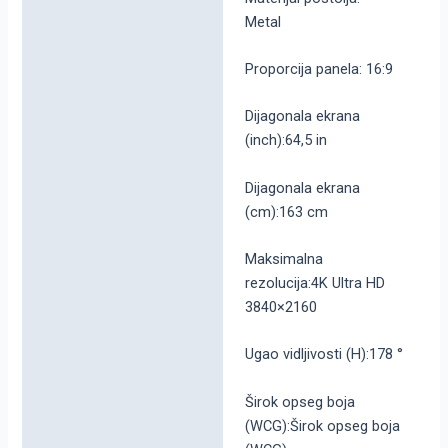
Metal
Proporcija panela: 16:9
Dijagonala ekrana
(inch):64,5 in
Dijagonala ekrana
(cm):163 cm
Maksimalna
rezolucija:4K Ultra HD
3840×2160
Ugao vidljivosti (H):178 °
Širok opseg boja
(WCG):Širok opseg boja