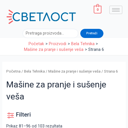
Sorted
Pređi
by
latest
na
0
sadržaj
Pretraga
Pretraži
Početak
Proizvodi
Bela Tehnika
Mašine za pranje i sušenje veša
Strana 6
Početna
/
Bela Tehnika
/
Mašine za pranje i sušenje veša
/ Strana 6
Mašine za pranje i sušenje
veša
Filteri
Prikaz 81–96 od 103 rezultata