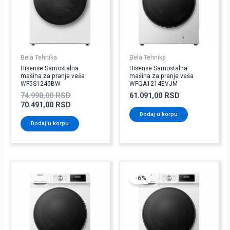
Bela Tehnika
Bela Tehnika
Hisense Samostalna
Hisense Samostalna
mašina za pranje veša
mašina za pranje veša
WF5S1245BW
WFQA1214EVJM
74.990,00
RSD
61.091,00
RSD
70.491,00
RSD
Dodaj u korpu
Dodaj u korpu
Originalna
Trenutna
cena
cena
-6%
je
je:
bila:
53.571,00 RSD
56.990,00 RSD