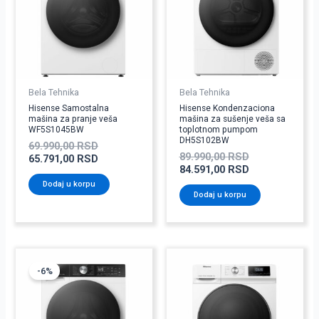
Bela Tehnika
Bela Tehnika
Hisense Samostalna
Hisense Kondenzaciona
mašina za pranje veša
mašina za sušenje veša sa
WF5S1045BW
toplotnom pumpom
DH5S102BW
69.990,00
RSD
89.990,00
RSD
65.791,00
RSD
84.591,00
RSD
Dodaj u korpu
Dodaj u korpu
Originalna
Trenutna
cena
cena
-6%
je
je:
bila:
70.491,00 RSD.
74.990,00 RSD.