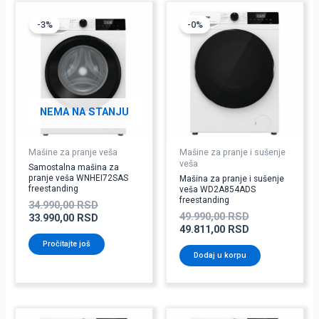
Originalna
Trenutna
Originalna
Trenutna
cena
cena
cena
cena
-3%
-0%
je
je:
je
je:
bila:
33.990,00 RSD.
bila:
49.811,00 RSD
34.990,00 RSD.
49.990,00 RSD
NEMA NA STANJU
Mašine za pranje veša
Mašine za pranje i sušenje
veša
Samostalna mašina za
pranje veša WNHEI72SAS
Mašina za pranje i sušenje
freestanding
veša WD2A854ADS
freestanding
34.990,00
RSD
49.990,00
RSD
33.990,00
RSD
49.811,00
RSD
Pročitajte još
Dodaj u korpu
Originalna
Trenutna
Originalna
Trenutna