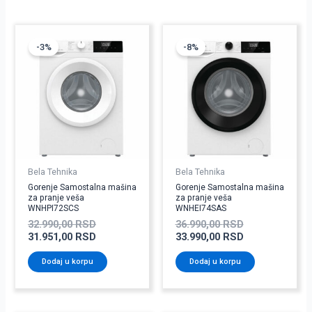
Originalna
Trenutna
Originalna
Trenutna
cena
cena
cena
cena
-3%
-8%
je
je:
je
je:
bila:
31.951,00 RSD.
bila:
33.990,00 RSD
32.990,00 RSD.
36.990,00 RSD
Bela Tehnika
Bela Tehnika
Gorenje Samostalna mašina
Gorenje Samostalna mašina
za pranje veša
za pranje veša
WNHPI72SCS
WNHEI74SAS
32.990,00
RSD
36.990,00
RSD
31.951,00
RSD
33.990,00
RSD
Dodaj u korpu
Dodaj u korpu