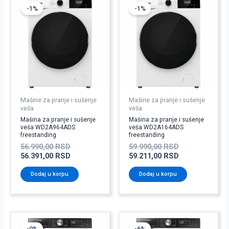
cena
cena
cena
cena
-1%
-1%
je
je:
je
je:
bila:
56.391,00 RSD.
bila:
59.211,00 RSD
56.990,00 RSD.
59.990,00 RSD
Mašine za pranje i sušenje
Mašine za pranje i sušenje
veša
veša
Mašina za pranje i sušenje
Mašina za pranje i sušenje
veša WD2A964ADS
veša WD2A164ADS
freestanding
freestanding
56.990,00
RSD
59.990,00
RSD
56.391,00
RSD
59.211,00
RSD
Dodaj u korpu
Dodaj u korpu
Originalna
Trenutna
Originalna
Trenutna
cena
cena
cena
cena
-0%
-6%