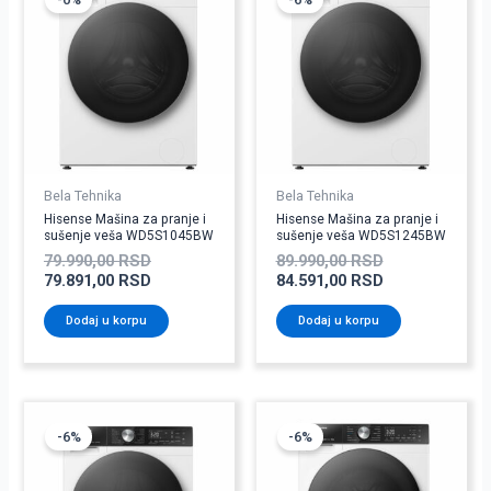
je
je:
je
je:
bila:
79.891,00 RSD.
bila:
84.591,00 RSD
79.990,00 RSD.
89.990,00 RSD
Bela Tehnika
Bela Tehnika
Hisense Mašina za pranje i
Hisense Mašina za pranje i
sušenje veša WD5S1045BW
sušenje veša WD5S1245BW
79.990,00
RSD
89.990,00
RSD
79.891,00
RSD
84.591,00
RSD
Dodaj u korpu
Dodaj u korpu
Originalna
Trenutna
Originalna
Trenutna
cena
cena
cena
cena
-6%
-6%
je
je:
je
je:
bila:
65.791,00 RSD.
bila:
84.591,00 RSD
69.990,00 RSD.
89.990,00 RSD