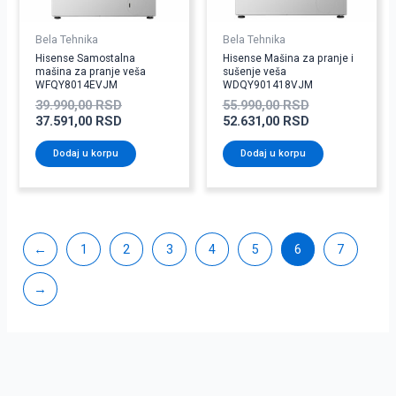
Bela Tehnika
Bela Tehnika
Hisense Samostalna
Hisense Mašina za pranje i
mašina za pranje veša
sušenje veša
WFQY8014EVJM
WDQY901418VJM
39.990,00
RSD
55.990,00
RSD
37.591,00
RSD
52.631,00
RSD
Dodaj u korpu
Dodaj u korpu
←
1
2
3
4
5
6
7
→