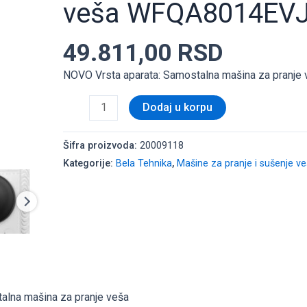
veša WFQA8014EV
veša
WFQA8014EVJM
49.811,00
RSD
količina
NOVO Vrsta aparata: Samostalna mašina za pranje 
Dodaj u korpu
Šifra proizvoda:
20009118
Kategorije:
Bela Tehnika
,
Mašine za pranje i sušenje v
talna mašina za pranje veša