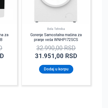
Bela Tehnika
na za
Gorenje Samostalna mašina za
2B
pranje veša WNHPI72SCS
D
32.990,00
RSD
D
31.951,00
RSD
Dodaj u korpu