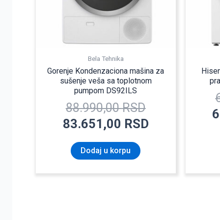
Bela Tehnika
Gorenje Kondenzaciona mašina za
Hise
sušenje veša sa toplotnom
pr
pumpom DS92ILS
88.990,00
RSD
6
83.651,00
RSD
Dodaj u korpu