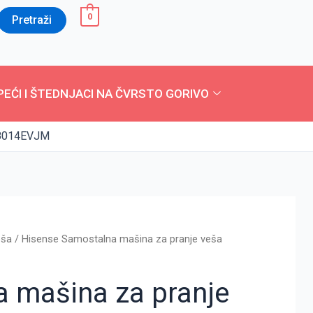
0
Pretraži
PEĆI I ŠTEDNJACI NA ČVRSTO GORIVO
A8014EVJM
eša
/ Hisense Samostalna mašina za pranje veša
 mašina za pranje