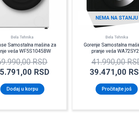
NEMA NA STANJU
Bela Tehnika
Bela Tehnika
nse Samostalna mašina za
Gorenje Samostalna maši
anje veša WF5S1045BW
pranje veša WA72SY
69.990,00
RSD
41.990,00
RS
5.791,00
RSD
39.471,00
RS
Dodaj u korpu
Pročitajte još