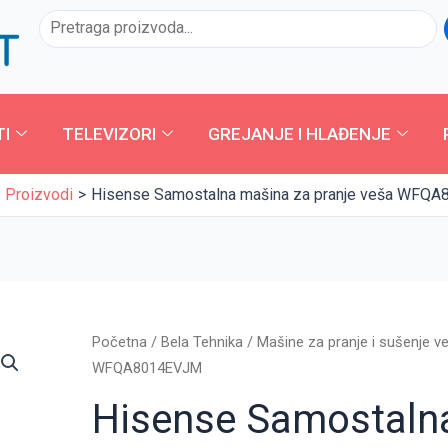
Pretraga
TI
TELEVIZORI
GREJANJE I HLAĐENJE
Proizvodi
Hisense Samostalna mašina za pranje veša WFQ
Hisense
Početna
/
Bela Tehnika
/
Mašine za pranje i sušenje v
Samostalna
WFQA8014EVJM
mašina
Hisense Samostalna
za
pranje