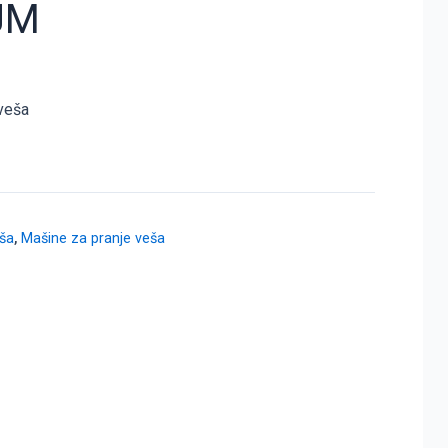
JM
veša
eša
,
Mašine za pranje veša