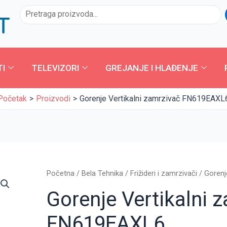
Pretraga
TI
TELEVIZORI
GREJANJE I HLAĐENJE
Početak
Proizvodi
Gorenje Vertikalni zamrzivač FN619EAXL
Gorenje
Početna
/
Bela Tehnika
/
Frižideri i zamrzivači
/ Gorenj
Vertikalni
Gorenje Vertikalni 
zamrzivač
FN619EAXL6
FN619EAXL6
količina