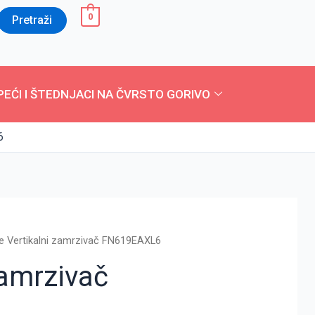
0
Pretraži
PEĆI I ŠTEDNJACI NA ČVRSTO GORIVO
6
e Vertikalni zamrzivač FN619EAXL6
zamrzivač