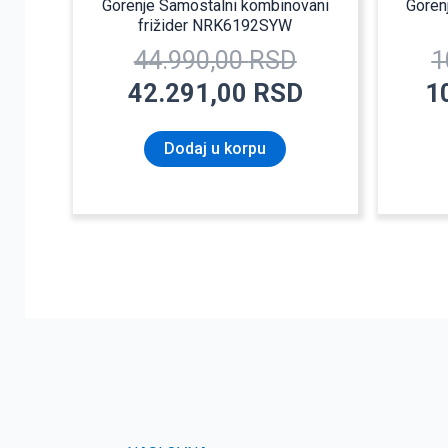
Gorenje Samostalni kombinovani
Goren
frižider NRK6192SYW
44.990,00
RSD
1
42.291,00
RSD
1
Dodaj u korpu