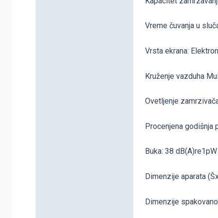
Kapacitet zamrzavanj
Vreme čuvanja u sluča
Vrsta ekrana: Elektr
Kruženje vazduha Mul
Ovetljenje zamrzivača
Procenjena godišnja p
Buka: 38 dB(A)re1pW
Dimenzije aparata (Š
Dimenzije spakovanog