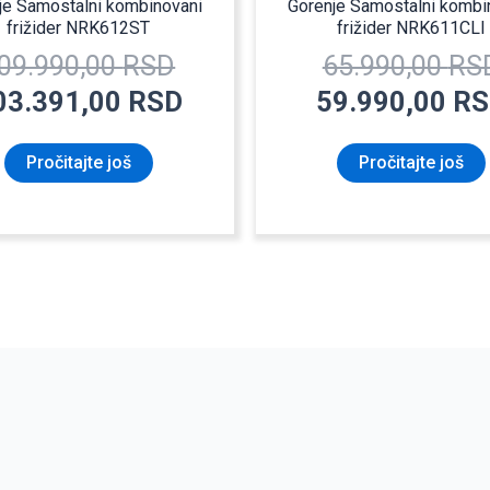
je Samostalni kombinovani
Gorenje Samostalni kombi
frižider NRK612ST
frižider NRK611CLI
09.990,00
RSD
65.990,00
RS
03.391,00
RSD
59.990,00
RS
Pročitajte još
Pročitajte još