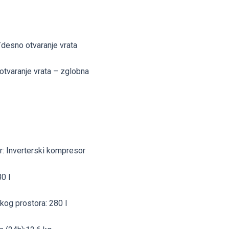
/desno otvaranje vrata
otvaranje vrata – zglobna
r: Inverterski kompresor
0 l
og prostora: 280 l