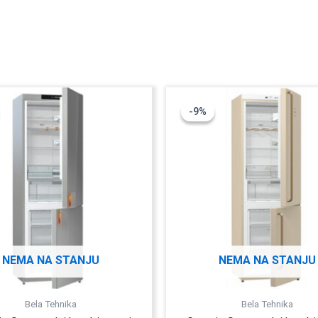
Originalna
Trenutna
-9%
-9%
cena
cena
je
je:
SD.
bila:
103.391,00 RSD.
SD.
109.990,00 RSD.
NEMA NA STANJU
NEMA NA STANJU
Bela Tehnika
Bela Tehnika