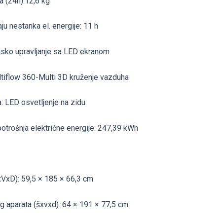
a (24h):12,6 kg
ju nestanka el. energije: 11 h
onsko upravljanje sa LED ekranom
tiflow 360-Multi 3D kruženje vazduha
: LED osvetljenje na zidu
otrošnja električne energije: 247,39 kWh
xVxD): 59,5 × 185 × 66,3 cm
 aparata (šxvxd): 64 × 191 × 77,5 cm