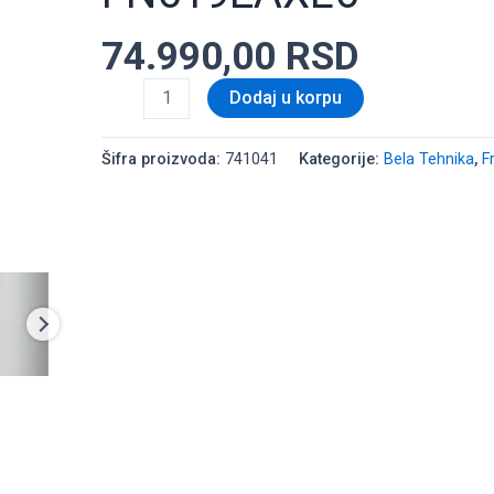
74.990,00
RSD
Dodaj u korpu
Šifra proizvoda:
741041
Kategorije:
Bela Tehnika
,
F