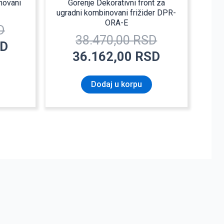
novani
Gorenje Dekorativni front za
ugradni kombinovani frižider DPR-
ORA-E
D
38.470,00
RSD
D
36.162,00
RSD
Dodaj u korpu