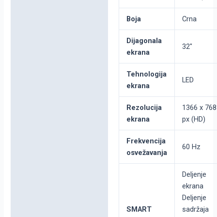
Dodatne informacije
Boja
Crna
Dijagonala
32″
ekrana
Tehnologija
LED
ekrana
Rezolucija
1366 x 768
ekrana
px (HD)
Frekvencija
60 Hz
osvežavanja
Deljenje
ekrana
Deljenje
SMART
sadržaja