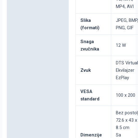
MP4, AVI
Slika
JPEG, BMP
(formati)
PNG, GIF
Snaga
12 W
zvučnika
DTS Virtual
Zvuk
Ekvilajzer
EzPlay
VESA
100 x 200
standard
Bez postolj
72.6 x 43 x
8.5 cm
Dimenzije
Sa