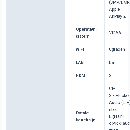
(DMP/DMR
Apple
AirPlay 2
Operativni
VIDAA
sistem
WiFi
Ugrađen
LAN
Da
HDMI
2
CI+
2 x RF ulaz
Audio (L, R
ulaz
Ostale
Digitalni
konekcije
optički aud