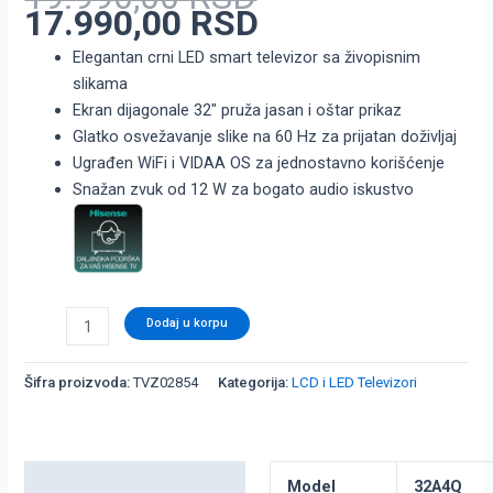
17.990,00
RSD
Elegantan crni LED smart televizor sa živopisnim
slikama
Ekran dijagonale 32″ pruža jasan i oštar prikaz
Glatko osvežavanje slike na 60 Hz za prijatan doživljaj
Ugrađen WiFi i VIDAA OS za jednostavno korišćenje
Snažan zvuk od 12 W za bogato audio iskustvo
Dodaj u korpu
Šifra proizvoda:
TVZ02854
Kategorija:
LCD i LED Televizori
Detaljni opis
Model
32A4Q