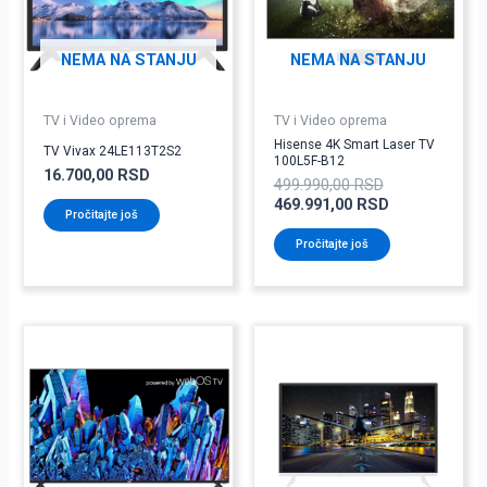
NEMA NA STANJU
NEMA NA STANJU
TV i Video oprema
TV i Video oprema
Hisense 4K Smart Laser TV
TV Vivax 24LE113T2S2
100L5F-B12
16.700,00
RSD
499.990,00
RSD
469.991,00
RSD
Pročitajte još
Pročitajte još