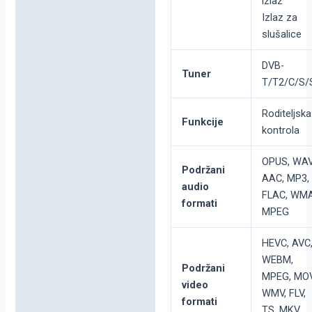
izlaz
Izlaz za
slušalice
DVB-
Tuner
T/T2/C/S/
Roditeljska
Funkcije
kontrola
OPUS, WAV
Podržani
AAC, MP3,
audio
FLAC, WMA
formati
MPEG
HEVC, AVC
WEBM,
Podržani
MPEG, MOV
video
WMV, FLV,
formati
TS, MKV,