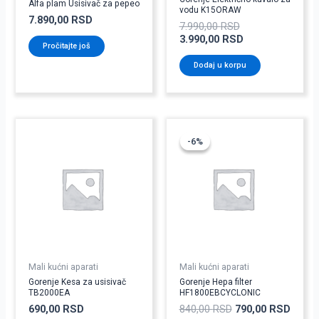
Alfa plam Usisivač za pepeo
vodu K15ORAW
7.890,00
RSD
7.990,00
RSD
3.990,00
RSD
Pročitajte još
Dodaj u korpu
Originalna
Trenu
cena
cena
-6%
-6%
je
je:
bila:
790,0
840,00 RSD.
Mali kućni aparati
Mali kućni aparati
Gorenje Kesa za usisivač
Gorenje Hepa filter
TB2000EA
HF1800EBCYCLONIC
690,00
RSD
840,00
RSD
790,00
RSD