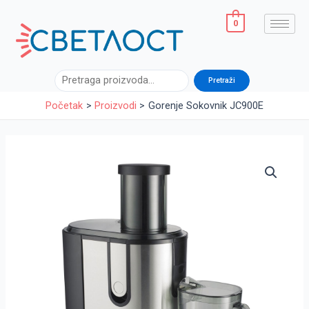
Pređi
na
0
sadržaj
Pretraga
Pretraži
Početak
Proizvodi
Gorenje Sokovnik JC900E
Gorenje
Sokovnik
JC900E
količina