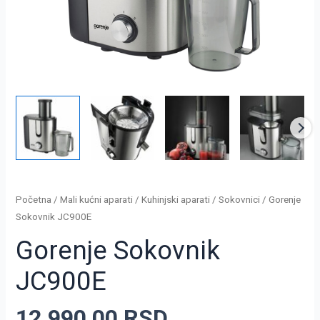
Početna
/
Mali kućni aparati
/
Kuhinjski aparati
/
Sokovnici
/ Gorenje
Sokovnik JC900E
Gorenje Sokovnik
JC900E
12.990,00
RSD