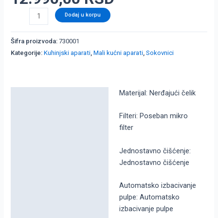
Dodaj u korpu
Šifra proizvoda:
730001
Kategorije:
Kuhinjski aparati
,
Mali kućni aparati
,
Sokovnici
Materijal: Nerđajući čelik
Detaljni opis
Dodatne informacije
Filteri: Poseban mikro
filter
Jednostavno čišćenje:
Jednostavno čišćenje
Automatsko izbacivanje
pulpe: Automatsko
izbacivanje pulpe