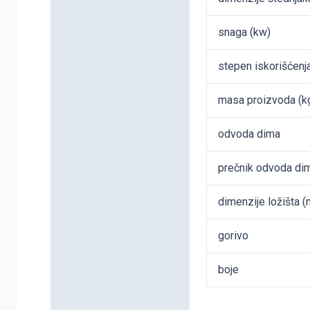
Dodatne informacije
snaga (kw)
stepen iskorišćenj
masa proizvoda (k
odvoda dima
prečnik odvoda di
dimenzije ložišta 
gorivo
boje