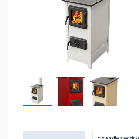
Detaljni opis
dimenzije štednja