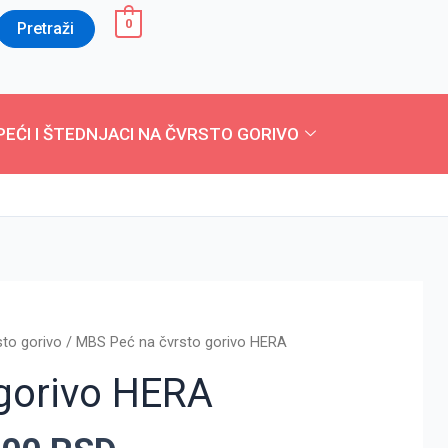
0
Pretraži
PEĆI I ŠTEDNJACI NA ČVRSTO GORIVO
lna
Trenutna
sto gorivo
/ MBS Peć na čvrsto gorivo HERA
cena
gorivo HERA
je:
28.990,00 RSD.
,00 RSD.