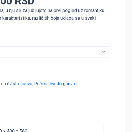
,00
RSD
a, u nju se zaljubljujete na prvi pogled uz romantiku
 karakteristika, različitih boja uklapa se u svaki
i na čvrsto gorivo
,
Peći na čvrsto gorivo
0 x 400 x 560