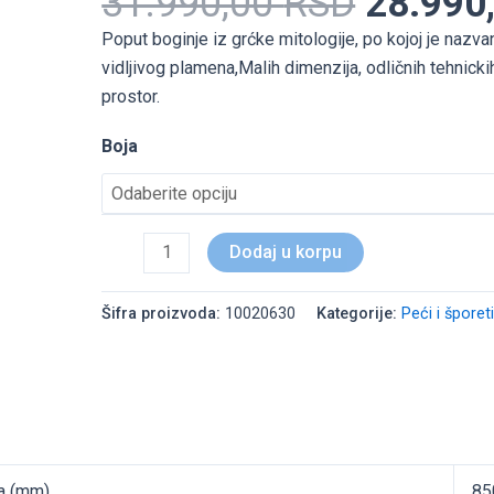
31.990,00
RSD
28.990
HERA
Poput boginje iz grćke mitologije, po kojoj je nazvan
količina
vidljivog plamena,Malih dimenzija, odličnih tehnickih
prostor.
Boja
Dodaj u korpu
Šifra proizvoda:
10020630
Kategorije:
Peći i šporet
ka (mm)
85