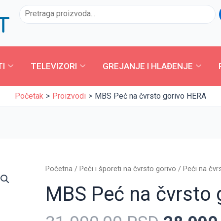
Pretraga
TI
TELEVIZORI
GREJANJE I HLAĐENJE
Početak
Proizvodi
MBS Peć na čvrsto gorivo HERA
Origina
MBS
Početna
/
Peći i šporeti na čvrsto gorivo
/
Peći na čvr
cena
Peć
MBS Peć na čvrsto 
je
na
bila:
čvrsto
31.990
gorivo