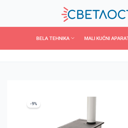
Pređi
na
sadržaj
BELA TEHNIKA
MALI KUĆNI APARA
-9%