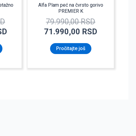
 etažno
Alfa Plam peć na čvrsto gorivo
PREMIER K
SD
79.990,00
RSD
SD
71.990,00
RSD
Pročitajte još