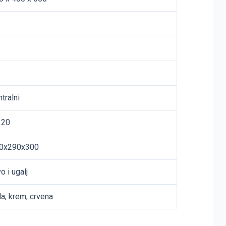
tralni
120
0x290x300
o i ugalj
la, krem, crvena