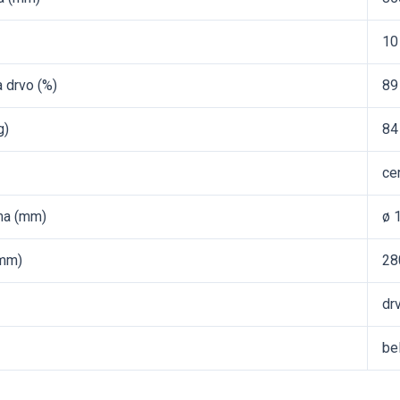
10
a drvo (%)
89
g)
84
cen
ma (mm)
ø 
(mm)
28
drv
be