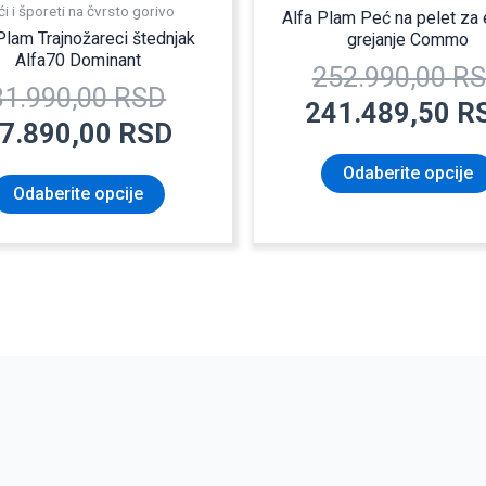
i i šporeti na čvrsto gorivo
Alfa Plam Peć na pelet za
Plam Trajnožareci štednjak
grejanje Commo
Alfa70 Dominant
252.990,00
R
81.990,00
RSD
241.489,50
R
7.890,00
RSD
Odaberite opcije
Odaberite opcije