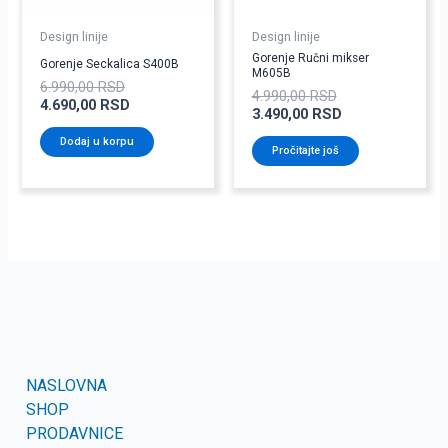
Design linije
Design linije
Gorenje Ručni mikser
Gorenje Seckalica S400B
M605B
6.990,00
RSD
4.990,00
RSD
4.690,00
RSD
3.490,00
RSD
Dodaj u korpu
Pročitajte još
NASLOVNA
SHOP
PRODAVNICE