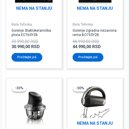
NEMA NA STANJU
NEMA NA STANJU
Bela Tehnika
Bela Tehnika
Gorenje Staklokeramička
Gorenje Ugradna nezavisna
ploča ECT6SY2B
rerna BO75SY2B
33.990,00
RSD
48.990,00
RSD
30.990,00
RSD
44.990,00
RSD
Pročitajte još
Pročitajte još
Originalna
Trenutna
Originalna
Trenutna
cena
cena
cena
cena
-33%
-33%
-30%
-30%
je
je:
je
je:
bila:
4.690,00 RSD.
bila:
3.490,00 RSD.
6.990,00 RSD.
4.990,00 RSD.
NEMA NA STANJU