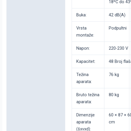
18ºC do 43
Buka:
42 dB(A)
Vrsta
Podpultni
montaže:
Napon:
220-230 V
Kapacitet:
48 Broj flaš
Težina
76 kg
aparata:
Bruto težina
80 kg
aparata:
Dimenzije
60 × 87 × 6
aparata
cm
(šxvxd):