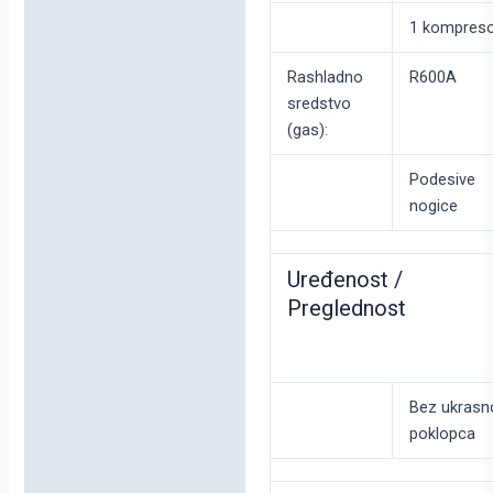
1 kompres
Rashladno
R600A
sredstvo
(gas):
Podesive
nogice
Uređenost /
Preglednost
Bez ukrasn
poklopca