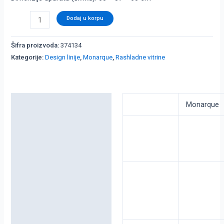
Dodaj u korpu
Šifra proizvoda:
374134
Kategorije:
Design linije
,
Monarque
,
Rashladne vitrine
Detaljni opis
Monarque
Dodatne informacije