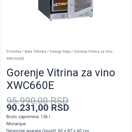
Početna
/
Bela Tehnika
/
Design linije
/ Gorenje Vitrina za vino
XWC660E
Gorenje Vitrina za vino
XWC660E
95.990,00
RSD
90.231,00
RSD
Bruto zapremina: 156 l
Monarque
Dimenzije aparata (šxvxd): 60 × 87 × 60 cm