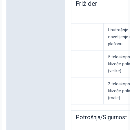
Frižider
Unutrašnje
osvetljenje
plafonu
5 teleskop
klizeće poli
(velike)
2 teleskop
klizeće poli
(male)
Potrošnja/Sigurnost