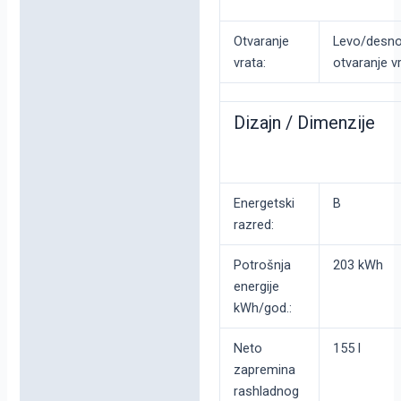
Otvaranje
Levo/desn
vrata:
otvaranje v
Dizajn / Dimenzije
Energetski
B
razred:
Potrošnja
203 kWh
energije
kWh/god.:
Neto
155 l
zapremina
rashladnog