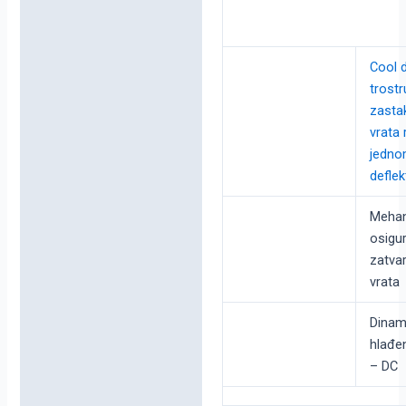
Cool 
trost
zasta
vrata 
jedn
defle
Mehan
osigu
zatva
vrata
Dinam
hlađen
– DC