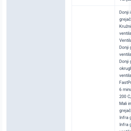
Donji i
grejač
Kružni
ventila
Ventil
Donji 
ventila
Donji 
okrugl
ventila
FastP
6 min
200 C,
Mali i
grejač
Infra 
Infra 