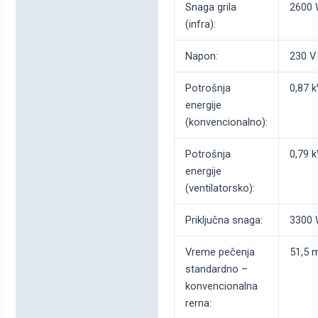
Snaga grila
2600
(infra):
Napon:
230 V
Potrošnja
0,87 
energije
(konvencionalno):
Potrošnja
0,79 
energije
(ventilatorsko):
Priključna snaga:
3300
Vreme pečenja
51,5 
standardno –
konvencionalna
rerna: