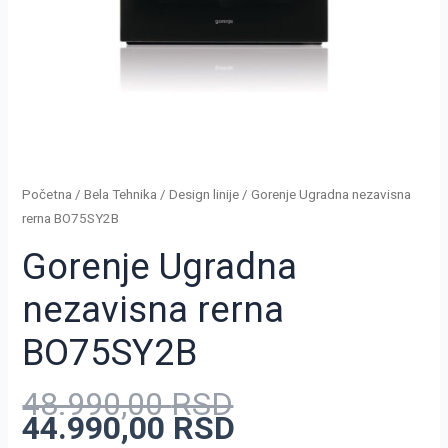
Početna
/
Bela Tehnika
/
Design linije
/ Gorenje Ugradna nezavisna
rerna BO75SY2B
Gorenje Ugradna
nezavisna rerna
BO75SY2B
48.990,00
RSD
44.990,00
RSD