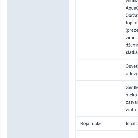
ventila
AquaC
Održa
toplo
(preze
zimni
džemo
slatka
Osvetl
odoz
Gentl
meko
zatva
vrata
Boja ručke:
InoxL