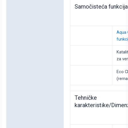
Samočisteća funkcija
Aqua 
funkci
Katalit
za ven
Eco C
(rerna
Tehničke
karakteristike/Dimen