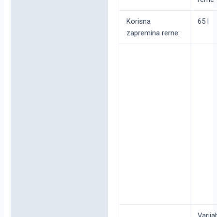
Korisna
65 l
zapremina rerne:
Varijab