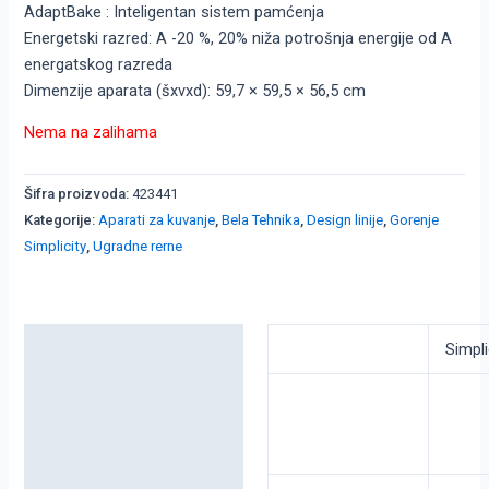
AdaptBake : Inteligentan sistem pamćenja
Energetski razred: A -20 %, 20% niža potrošnja energije od A
energatskog razreda
Dimenzije aparata (šxvxd): 59,7 × 59,5 × 56,5 cm
Nema na zalihama
Šifra proizvoda:
423441
Kategorije:
Aparati za kuvanje
,
Bela Tehnika
,
Design linije
,
Gorenje
Simplicity
,
Ugradne rerne
Detaljni opis
Simpli
Dodatne informacije