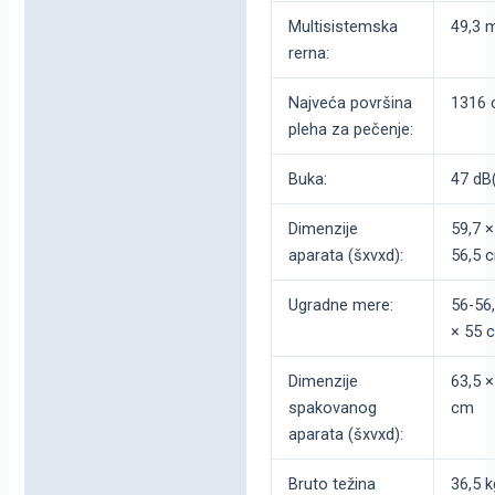
Multisistemska
49,3 
rerna:
Najveća površina
1316 
pleha za pečenje:
Buka:
47 dB
Dimenzije
59,7 ×
aparata (šxvxd):
56,5 
Ugradne mere:
56-56
× 55 
Dimenzije
63,5 ×
spakovanog
cm
aparata (šxvxd):
Bruto težina
36,5 k