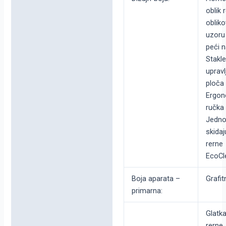
oblik 
oblik
uzoru
peći n
Stakl
upravl
ploča
Ergo
ručka
Jedno
skidaj
rerne
EcoCl
Boja aparata –
Grafit
primarna:
Glatka
rerne