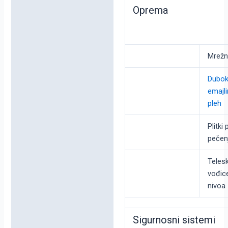
Oprema
Mrežn
Dubok
emajli
pleh
Plitki
pečen
Teles
vođic
nivoa
Sigurnosni sistemi