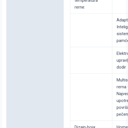
temperatura
rerne:
Adapt
Inteli
siste
pamće
Elekt
upravl
dodir
Multi
rerna 
Najve
upotre
površ
pečen
Dizajn-boja:
Home