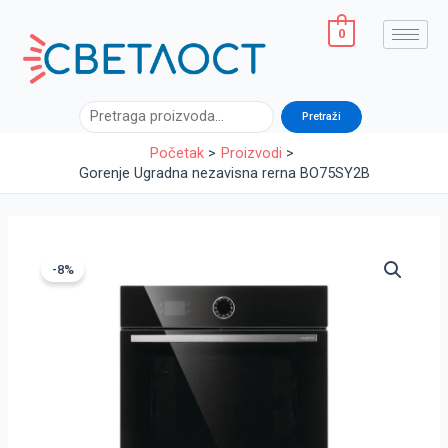
Pređi
na
0
sadržaj
Pretraga
Pretraži
Početak
Proizvodi
Gorenje Ugradna nezavisna rerna BO75SY2B
Originalna
Trenutna
cena
cena
-8%
je
je:
bila:
44.990,00 RSD
48.990,00 RSD