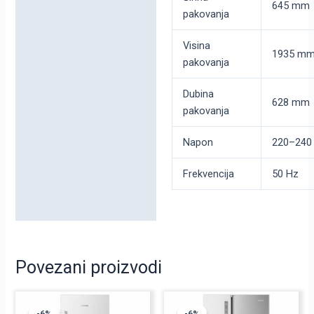
645 mm
pakovanja
Visina
1935 m
pakovanja
Dubina
628 mm
pakovanja
Napon
220–240
Frekvencija
50 Hz
Povezani proizvodi
Originalna
Trenutna
Originalna
Trenutna
cena
cena
cena
cena
-6%
-6%
-6%
-6%