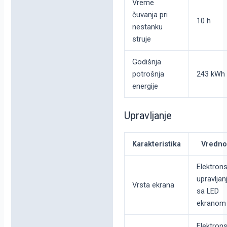
Vreme
čuvanja pri
10 h
nestanku
struje
Godišnja
potrošnja
243 kWh
energije
Upravljanje
Karakteristika
Vredno
Elektron
upravljan
Vrsta ekrana
sa LED
ekranom
Elektron