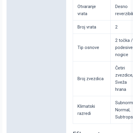
Otvaranje
Desno
vrata
reverzibi
Broj vrata
2
2 točka /
Tip osnove
podesive
nogice
Četiri
zvezdice
Broj zvezdica
Sveža
hrana
Subnorma
Klimatski
Normal,
razredi
Subtrops