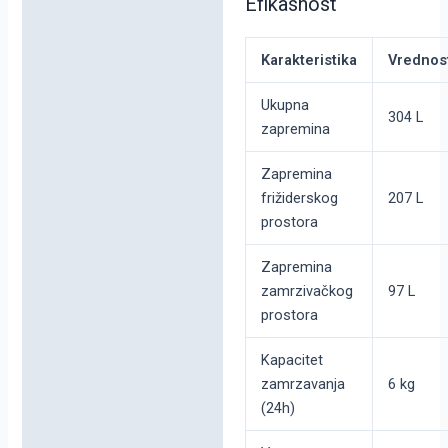
Efikasnost
Karakteristika
Vrednos
Ukupna
304 L
zapremina
Zapremina
frižiderskog
207 L
prostora
Zapremina
zamrzivačkog
97 L
prostora
Kapacitet
zamrzavanja
6 kg
(24h)