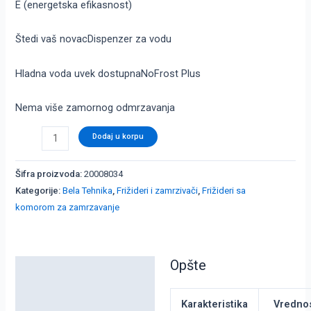
E (energetska efikasnost)
Štedi vaš novac
Dispenzer za vodu
Hladna voda uvek dostupna
NoFrost Plus
Nema više zamornog odmrzavanja
Dodaj u korpu
Šifra proizvoda:
20008034
Kategorije:
Bela Tehnika
,
Frižideri i zamrzivači
,
Frižideri sa
komorom za zamrzavanje
Opšte
Detaljni opis
Dodatne informacije
Karakteristika
Vredno