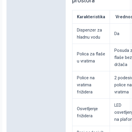
prostora
Karakteristika
Vredno
Dispenzer za
Da
hladnu vodu
Posuda 
Polica za flaše
flaše bez
u vratima
držača
Police na
2 podesi
vratima
police na
frižidera
vratima
LED
Osvetljenje
osvetljen
frižidera
na plafo