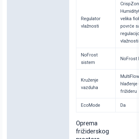
CrispZon
Humidity
Regulator
velika fi
vlažnosti
povrće s
regulaci
vlažnosti
NoFrost
NoFrost 
sistem
MultiFlo
Kruženje
hlađenje
vazduha
frižideru
EcoMode
Da
Oprema
frižiderskog