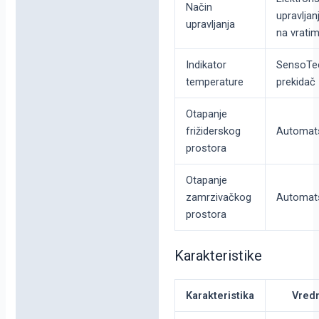
Način
upravljan
upravljanja
na vrati
Indikator
SensoTe
temperature
prekidač
Otapanje
frižiderskog
Automat
prostora
Otapanje
zamrzivačkog
Automat
prostora
Karakteristike
Karakteristika
Vred