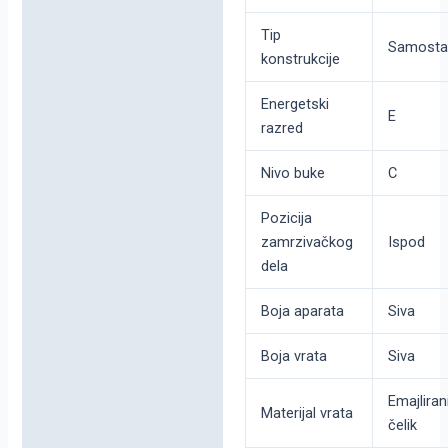
Tip
Samostal
konstrukcije
Energetski
E
razred
Nivo buke
C
Pozicija
zamrzivačkog
Ispod
dela
Boja aparata
Siva
Boja vrata
Siva
Emajliran
Materijal vrata
čelik