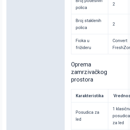
Broj podesivih
2
polica
Broj staklenih
2
polica
Fioka u
Convert
frižideru
FreshZo
Oprema
zamrzivačkog
prostora
Karakteristika
Vrednos
1 klasičn
Posudica za
posudica
led
za led