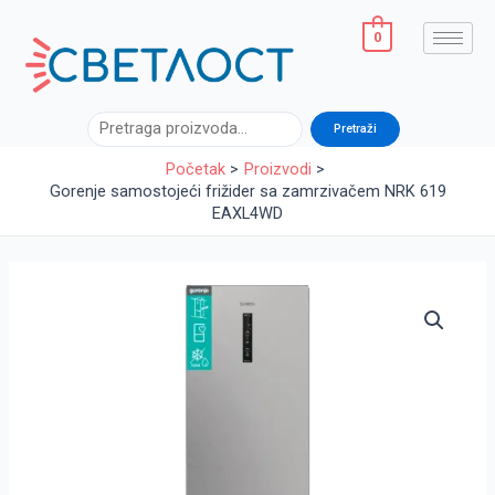
Pređi
na
0
sadržaj
Pretraga
Pretraži
Početak
Proizvodi
Gorenje samostojeći frižider sa zamrzivačem NRK 619
EAXL4WD
Gorenje
samostojeći
frižider
sa
zamrzivačem
NRK
619
EAXL4WD