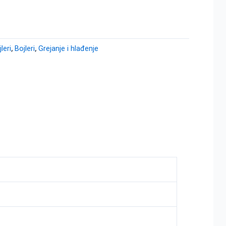
leri
,
Bojleri
,
Grejanje i hlađenje