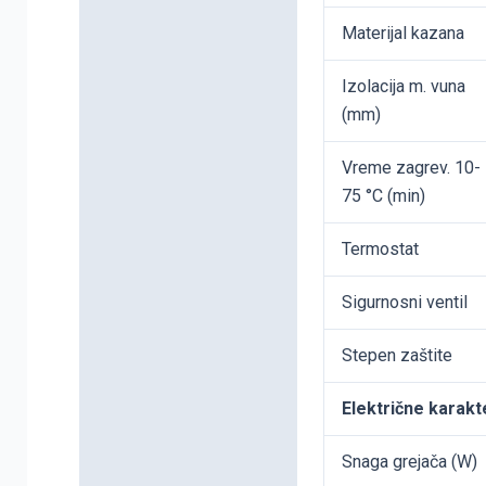
Materijal kazana
Izolacija m. vuna
(mm)
Vreme zagrev. 10-
75 °C (min)
Termostat
Sigurnosni ventil
Stepen zaštite
Električne karakt
Snaga grejača (W)