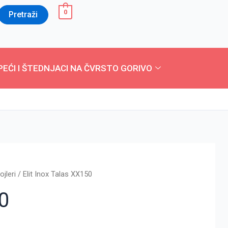
0
Pretraži
PEĆI I ŠTEDNJACI NA ČVRSTO GORIVO
jleri
/ Elit Inox Talas XX150
50