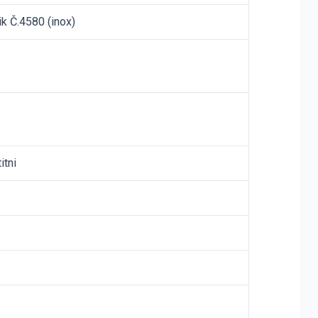
ik Č.4580 (inox)
itni