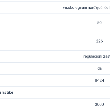
visokolegirani nerđajući čel
50
226
regulacioni zašt
da
IP 24
eristike
3000