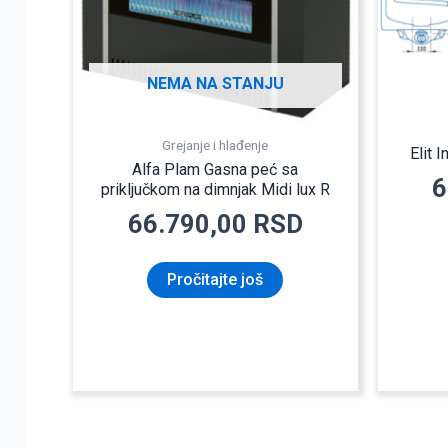
NEMA NA STANJU
Grejanje i hlađenje
Elit
Alfa Plam Gasna peć sa
6
priključkom na dimnjak Midi lux R
66.790,00
RSD
Pročitajte još