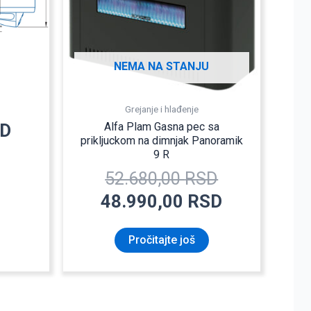
NEMA NA STANJU
Grejanje i hlađenje
Alfa Plam Gasna pec sa
D
prikljuckom na dimnjak Panoramik
9 R
52.680,00
RSD
48.990,00
RSD
Pročitajte još