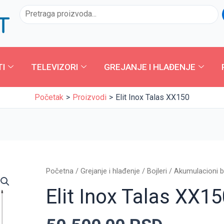
Pretraga
TI
TELEVIZORI
GREJANJE I HLAĐENJE
Početak
Proizvodi
Elit Inox Talas XX150
Elit
Početna
/
Grejanje i hlađenje
/
Bojleri
/
Akumulacioni bo
Inox
Elit Inox Talas XX1
Talas
XX150
količina