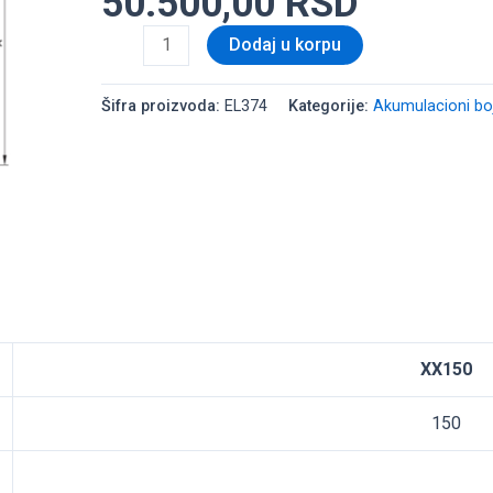
50.500,00
RSD
Dodaj u korpu
Šifra proizvoda:
EL374
Kategorije:
Akumulacioni boj
XX150
150