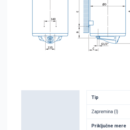
Detaljni opis
Tip
Dodatne informacije
Zapremina (l)
Priključne mere