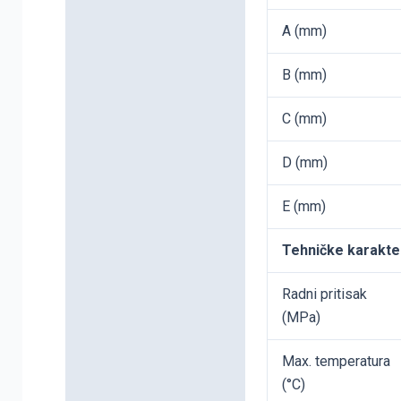
A (mm)
B (mm)
C (mm)
D (mm)
E (mm)
Tehničke karakte
Radni pritisak
(MPa)
Max. temperatura
(°C)