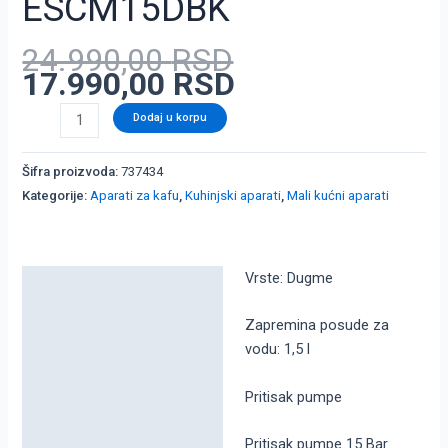
ESCM15DBK
24.990,00
RSD
17.990,00
RSD
Dodaj u korpu
Šifra proizvoda:
737434
Kategorije:
Aparati za kafu
,
Kuhinjski aparati
,
Mali kućni aparati
Vrste: Dugme
Detaljni opis
Dodatne informacije
Zapremina posude za
vodu: 1,5 l
Pritisak pumpe
Pritisak pumpe 15 Bar