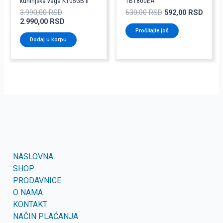
kuhinjska vaga KT05GB II
TB1800EA
3.990,00
RSD
630,00
RSD
592,00
RSD
2.990,00
RSD
Pročitajte još
Dodaj u korpu
NASLOVNA
SHOP
PRODAVNICE
O NAMA
KONTAKT
NAČIN PLAĆANJA