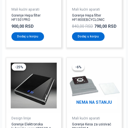
Mali kućni aparati
Mali kućni aparati
Gorenje Hepa filter
Gorenje Hepa filter
HF1501PRO
HF1800EBCYCLONIC
900,00
RSD
840,00
RSD
790,00
RSD
Dodaj u korpu
Dodaj u korpu
Originalna
Trenutna
Originalna
Trenu
cena
cena
cena
cena
-25%
-25%
-6%
-6%
je
je:
je
je:
bila:
2.990,00 RSD.
bila:
592,0
3.990,00 RSD.
630,00 RSD.
NEMA NA STANJU
Design linije
Mali kućni aparati
Gorenje Elektronska
Gorenje Kesa za usisivač