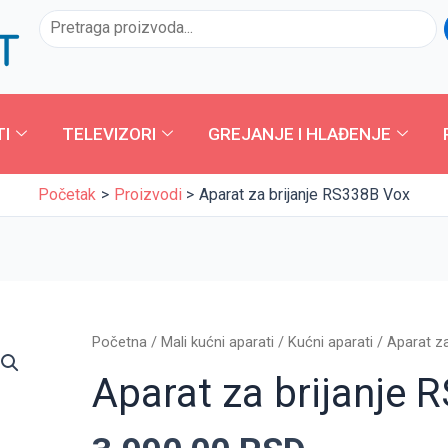
Pretraga
TI
TELEVIZORI
GREJANJE I HLAĐENJE
Početak
Proizvodi
Aparat za brijanje RS338B Vox
Aparat
Početna
/
Mali kućni aparati
/
Kućni aparati
/
Aparat za
za
Aparat za brijanje 
brijanje
RS338B
Vox