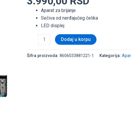
3.990,00
RSD
količina
Aparat za brijanje
Sečiva od nerđajučeg čelika
LED displej
Dodaj u korpu
Šifra proizvoda:
8606033881221-1
Kategorija:
Apar