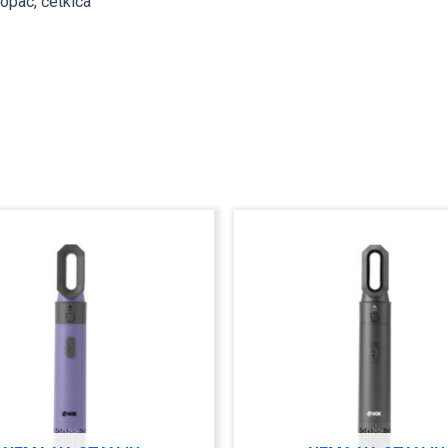
lopac, četkica