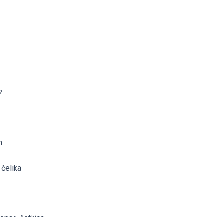
7
n
 čelika