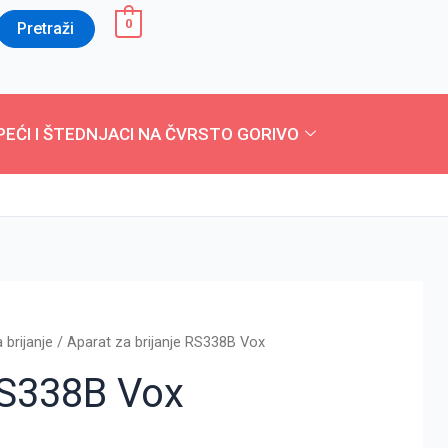
0
Pretraži
PEĆI I ŠTEDNJACI NA ČVRSTO GORIVO
 brijanje
/ Aparat za brijanje RS338B Vox
RS338B Vox