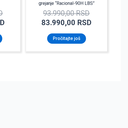
grejanje “Racional-90H LBS”
D
93.990,00
RSD
D
83.990,00
RSD
Pročitajte još