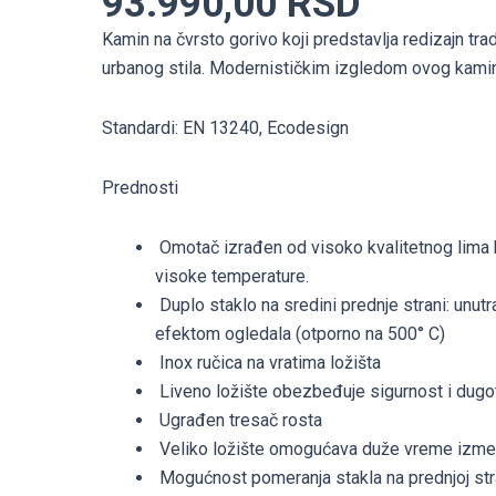
93.990,00
RSD
R
Kamin na čvrsto gorivo koji predstavlja redizajn tra
količina
urbanog stila. Modernističkim izgledom ovog kamina
Standardi: EN 13240, Ecodesign
Prednosti
Omotač izrađen od visoko kvalitetnog lima k
visoke temperature.
Duplo staklo na sredini prednje strani: unutr
efektom ogledala (otporno na 500° C)
Inox ručica na vratima ložišta
Liveno ložište obezbeđuje sigurnost i dugo
Ugrađen tresač rosta
Veliko ložište omogućava duže vreme izme
Mogućnost pomeranja stakla na prednjoj stran