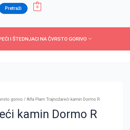
0
Pretraži
PEĆI I ŠTEDNJACI NA ČVRSTO GORIVO
vrsto gorivo
/ Alfa Plam Trajnožareći kamin Dormo R
reći kamin Dormo R