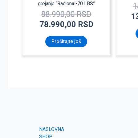
grejanje “Racional-70 LBS”
1
88.990,00
RSD
1
78.990,00
RSD
Pročitajte još
NASLOVNA
SHOP