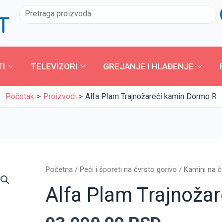
Pretraga
TI
TELEVIZORI
GREJANJE I HLAĐENJE
Početak
Proizvodi
Alfa Plam Trajnožareći kamin Dormo R
Alfa
Početna
/
Peći i šporeti na čvrsto gorivo
/
Kamini na č
Plam
Alfa Plam Trajnoža
Trajnožareći
kamin
Dormo