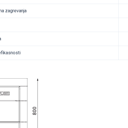
na zagrevanja
a
fikasnosti