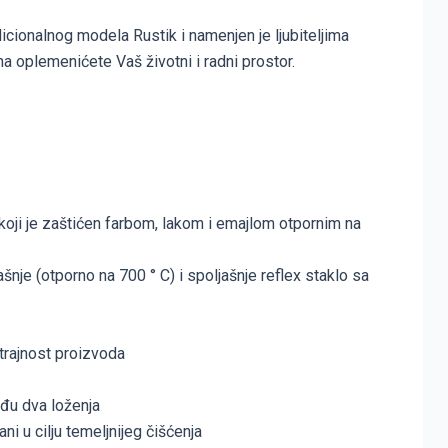
dicionalnog modela Rustik i namenjen je ljubiteljima
 oplemenićete Vaš životni i radni prostor.
oji je zaštićen farbom, lakom i emajlom otpornim na
ašnje (otporno na 700 ° C) i spoljašnje reflex staklo sa
trajnost proizvoda
đu dva loženja
i u cilju temeljnijeg čišćenja