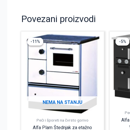
Povezani proizvodi
Originalna
Trenutna
-11%
-11%
-5%
-5%
cena
cena
je
je:
bila:
78.990,00 R
88.990,00 R
NEMA NA STANJU
Peć
Alfa
Peći i šporeti na čvrsto gorivo
Alfa Plam Štednjak za etažno