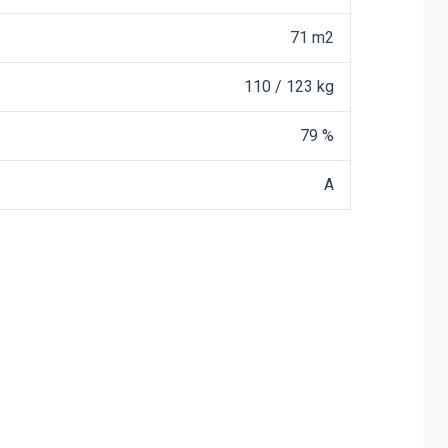
71 m2
110 / 123 kg
79 %
A