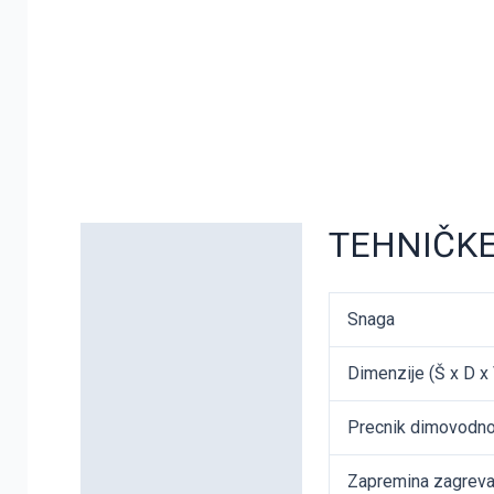
TEHNIČKE
Detaljni opis
Dodatne informacije
Snaga
Dimenzije (Š x D x 
Precnik dimovodno
Zapremina zagreva