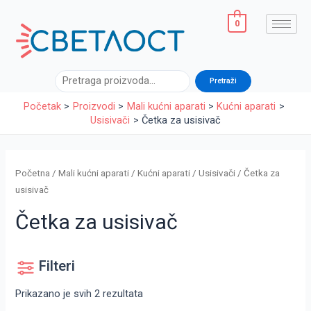
Sorted
Pređi
by
latest
na
0
sadržaj
Pretraga
Pretraži
Početak
Proizvodi
Mali kućni aparati
Kućni aparati
Usisivači
Četka za usisivač
Početna
/
Mali kućni aparati
/
Kućni aparati
/
Usisivači
/ Četka za
usisivač
Četka za usisivač
Filteri
Prikazano je svih 2 rezultata