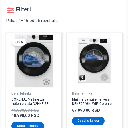
Filteri
Prikaz 1–16 od 26 rezultata
Originalna
Trenutna
cena
cena
-13%
je
je:
bila:
40.990,00 RSD.
46.990,00 RSD.
Bela Tehnika
Bela Tehnika
GORENJE Mašine za
Mašina za sušenje veša
sušenje veša D2HNE 7E
DPNE92/GNLWIFI Gorenje
46.990,00
RSD
67.990,00
RSD
40.990,00
RSD
Dodaj u korpu
Dodaj u korpu