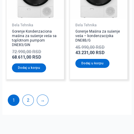
Bela Tehnika
Bela Tehnika
Gorenje Kondenzaciona
Gorenje Mašina za sušenje
mašina za sušenje veša sa
veša – kondenzacijska
toplotnom pumpom
DNE8B/G
DNE83/GIN
45.990,00
RSD
72.990,00
RSD
43.231,00
RSD
68.611,00
RSD
Dodaj u korpu
Dodaj u korpu
1
2
→