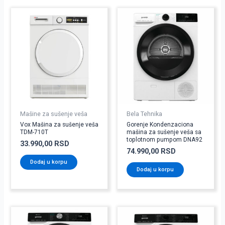
Mašine za sušenje veša
Bela Tehnika
Vox Mašina za sušenje veša
Gorenje Kondenzaciona
TDM-710T
mašina za sušenje veša sa
toplotnom pumpom DNA92
33.990,00
RSD
74.990,00
RSD
Dodaj u korpu
Dodaj u korpu