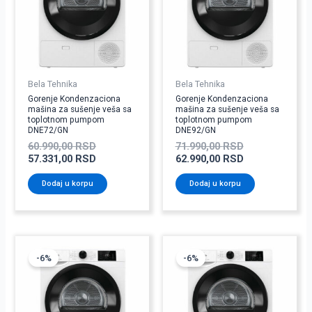
Bela Tehnika
Bela Tehnika
Gorenje Kondenzaciona
Gorenje Kondenzaciona
mašina za sušenje veša sa
mašina za sušenje veša sa
toplotnom pumpom
toplotnom pumpom
DNE72/GN
DNE92/GN
60.990,00
RSD
71.990,00
RSD
57.331,00
RSD
62.990,00
RSD
Dodaj u korpu
Dodaj u korpu
Originalna
Trenutna
Originalna
Trenutna
cena
cena
cena
cena
-6%
-6%
je
je:
je
je:
bila:
71.431,00 RSD.
bila:
65.791,00 RSD
75.990,00 RSD.
69.990,00 RSD