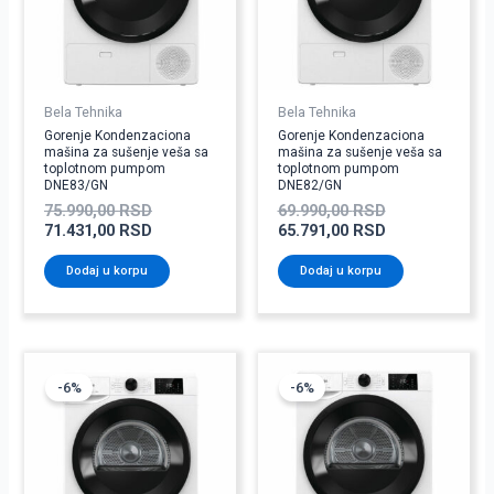
Bela Tehnika
Bela Tehnika
Gorenje Kondenzaciona
Gorenje Kondenzaciona
mašina za sušenje veša sa
mašina za sušenje veša sa
toplotnom pumpom
toplotnom pumpom
DNE83/GN
DNE82/GN
75.990,00
RSD
69.990,00
RSD
71.431,00
RSD
65.791,00
RSD
Dodaj u korpu
Dodaj u korpu
Originalna
Trenutna
Originalna
Trenutna
cena
cena
cena
cena
-6%
-6%
je
je:
je
je:
bila:
68.611,00 RSD.
bila:
43.231,00 RSD
72.990,00 RSD.
45.990,00 RSD