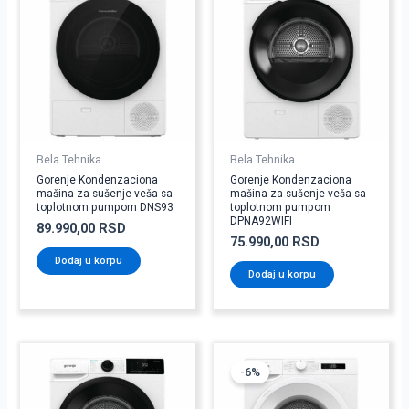
Bela Tehnika
Bela Tehnika
Gorenje Kondenzaciona
Gorenje Kondenzaciona
mašina za sušenje veša sa
mašina za sušenje veša sa
toplotnom pumpom DNS93
toplotnom pumpom
DPNA92WIFI
89.990,00
RSD
75.990,00
RSD
Dodaj u korpu
Dodaj u korpu
Originalna
Trenutna
cena
cena
-6%
je
je:
bila:
52.600,00 RSD