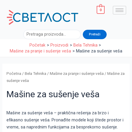
Sorted
Pređi
by
latest
na
0
sadržaj
Pretraga
Pretraži
Početak
Proizvodi
Bela Tehnika
Mašine za pranje i sušenje veša
Mašine za sušenje veša
Početna
/
Bela Tehnika
/
Mašine za pranje i sušenje veša
/ Mašine za
sušenje veša
Mašine za sušenje veša
Mašine za sušenje veša – praktična rešenja za brzo i
efikasno sušenje veša. Pronađite modele koji štede prostor i
vreme, sa naprednim funkcijama za besprekorno sušenje.