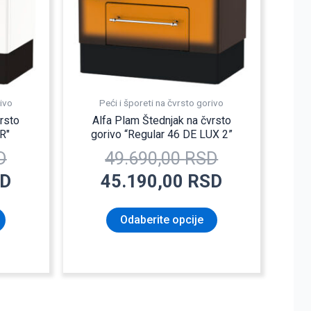
Opcije
48.890,00 RSD.
Opcije
49.690,00 
mogu
mogu
biti
biti
izabrane
izabrane
na
na
stranici
stranici
rivo
Peći i šporeti na čvrsto gorivo
proizvoda.
proizvoda.
rsto
Alfa Plam Štednjak na čvrsto
R″
gorivo “Regular 46 DE LUX 2”
D
49.690,00
RSD
D
45.190,00
RSD
Odaberite opcije