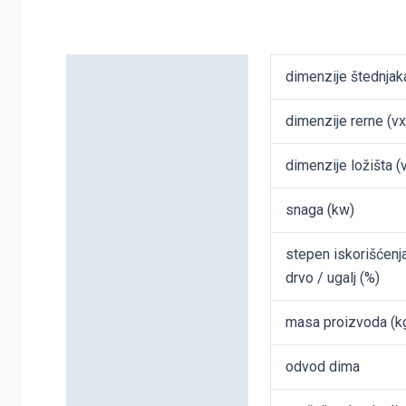
Detaljni opis
dimenzije štednja
Dodatne informacije
dimenzije rerne (
dimenzije ložišta 
snaga (kw)
stepen iskorišćenj
drvo / ugalj (%)
masa proizvoda (k
odvod dima