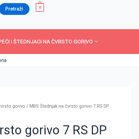
0
Pretraži
PEĆI I ŠTEDNJACI NA ČVRSTO GORIVO
ena
lna
Trenutna
čvrsto gorivo
/ MBS Štednjak na čvrsto gorivo 7 RS DP
cena
je:
rsto gorivo 7 RS DP
37.490,00 RSD.
,00 RSD.