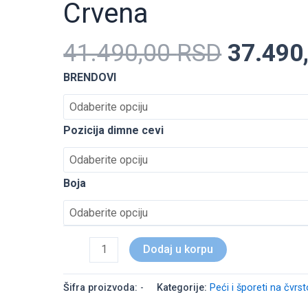
Crvena
7
RS
41.490,00
RSD
37.490
DP
Crvena
BRENDOVI
količina
Pozicija dimne cevi
Boja
Dodaj u korpu
Šifra proizvoda:
-
Kategorije:
Peći i šporeti na čvrs