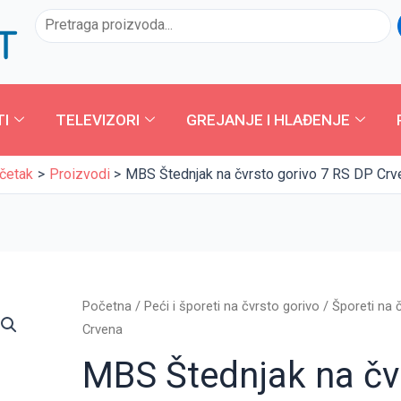
Pretraga
TI
TELEVIZORI
GREJANJE I HLAĐENJE
četak
Proizvodi
MBS Štednjak na čvrsto gorivo 7 RS DP Crv
Origina
MBS
Početna
/
Peći i šporeti na čvrsto gorivo
/
Šporeti na 
cena
Štednjak
Crvena
je
na
MBS Štednjak na čv
bila:
čvrsto
41.490
gorivo