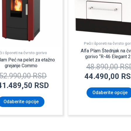
Opcije
252.990,00 RSD.
mogu
biti
izabrane
na
stranici
Peći i šporeti na čvrsto go
proizvoda.
Alfa Plam Štednjak na čv
i i šporeti na čvrsto gorivo
gorivo “R-46 Elegant 2
lam Peć na pelet za etažno
48.890,00
RS
grejanje Commo
52.990,00
RSD
44.490,00
RS
41.489,50
RSD
Odaberite opcije
Odaberite opcije