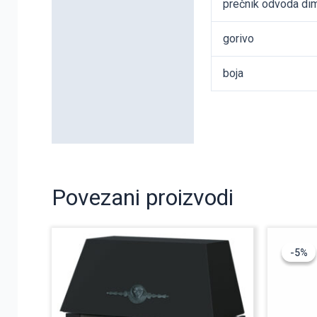
prečnik odvoda di
gorivo
boja
Povezani proizvodi
-5%
-5%