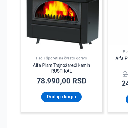
Peć
Peći i šporeti na čvrsto gorivo
Alfa P
Alfa Plam Trajnožareći kamin
RUSTIKAL
2
78.990,00
RSD
2
Dodaj u korpu