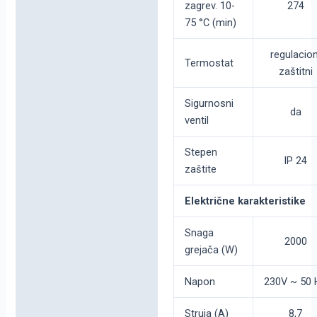
zagrev. 10-
274
75 °C (min)
regulacion
Termostat
zaštitni
Sigurnosni
da
ventil
Stepen
IP 24
zaštite
Električne karakteristike
Snaga
2000
grejača (W)
Napon
230V ~ 50 
Struja (A)
8,7