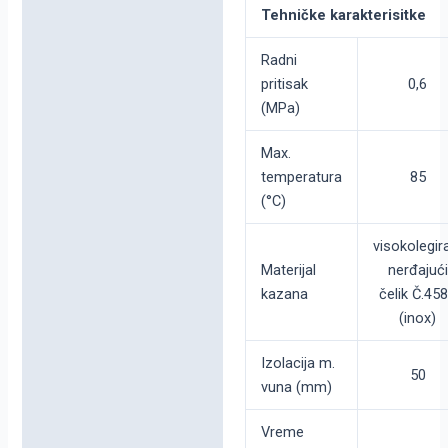
Tehničke karakterisitke
Radni
pritisak
0,6
(MPa)
Max.
temperatura
85
(°C)
visokolegir
Materijal
nerđajući
kazana
čelik Č.45
(inox)
Izolacija m.
50
vuna (mm)
Vreme