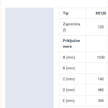
Detaljni opis
Tip
XX120
Dodatne informacije
Zapremina
120
(l)
Priključne
mere
A (mm)
1050
B (mm)
C (mm)
140
D (mm)
480
E (mm)
590