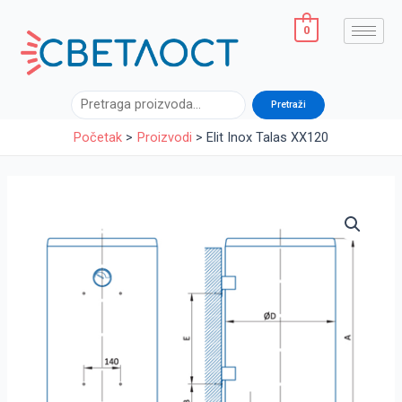
Pređi
na
0
sadržaj
Pretraga
Pretraži
Početak
Proizvodi
Elit Inox Talas XX120
Elit
Inox
Talas
XX120
količina