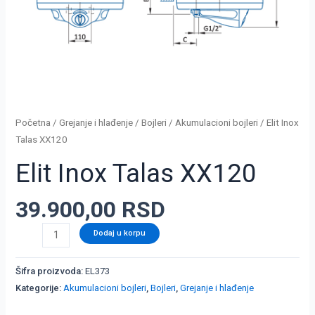
Početna
/
Grejanje i hlađenje
/
Bojleri
/
Akumulacioni bojleri
/ Elit Inox
Talas XX120
Elit Inox Talas XX120
39.900,00
RSD
Dodaj u korpu
Šifra proizvoda:
EL373
Kategorije:
Akumulacioni bojleri
,
Bojleri
,
Grejanje i hlađenje