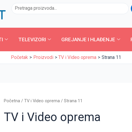
Sorted
Pretraga
by
latest
TI
TELEVIZORI
GREJANJE I HLAĐENJE
Početak
Proizvodi
TV i Video oprema
Strana 11
Početna
/
TV i Video oprema
/ Strana 11
TV i Video oprema