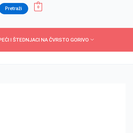
0
Pretraži
PEĆI I ŠTEDNJACI NA ČVRSTO GORIVO