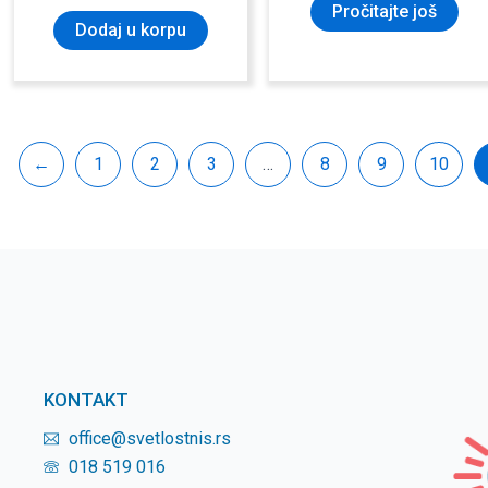
Pročitajte još
Dodaj u korpu
←
1
2
3
…
8
9
10
KONTAKT
office@svetlostnis.rs
018 519 016