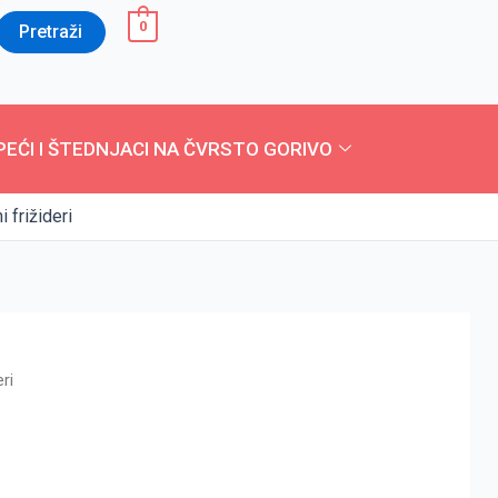
0
Pretraži
PEĆI I ŠTEDNJACI NA ČVRSTO GORIVO
 frižideri
ri