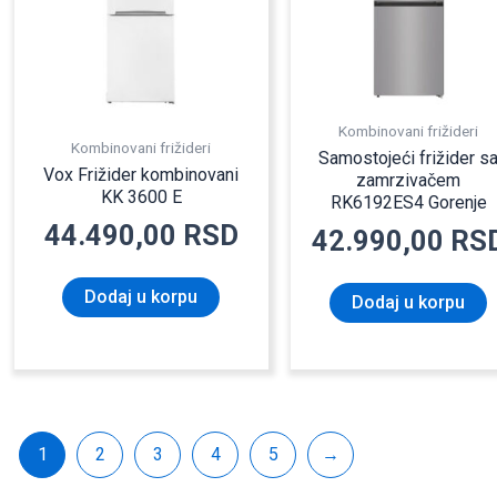
Kombinovani frižideri
Kombinovani frižideri
Samostojeći frižider s
Vox Frižider kombinovani
zamrzivačem
KK 3600 E
RK6192ES4 Gorenje
44.490,00
RSD
42.990,00
RS
Dodaj u korpu
Dodaj u korpu
1
2
3
4
5
→