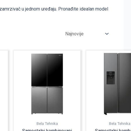
 i zamrzivač u jednom uređaju. Pronađite idealan model
Trenutna
cena
je:
31.990,00 RSD.
.
Bela Tehnika
Bela Tehnika
Samostalni kombinovani
Samostalni komb