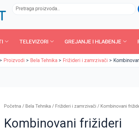
Sorted
Pretraga
by
latest
TI
TELEVIZORI
GREJANJE I HLAĐENJE
Proizvodi
Bela Tehnika
Frižideri i zamrzivači
Kombinovani
Početna
/
Bela Tehnika
/
Frižideri i zamrzivači
/ Kombinovani frižide
Kombinovani frižideri