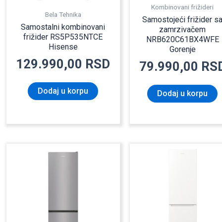
Kombinovani frižideri
Bela Tehnika
Samostojeći frižider s
Samostalni kombinovani
zamrzivačem
frižider RS5P535NTCE
NRB620C61BX4WFE
Hisense
Gorenje
129.990,00
RSD
79.990,00
RS
Dodaj u korpu
Dodaj u korpu