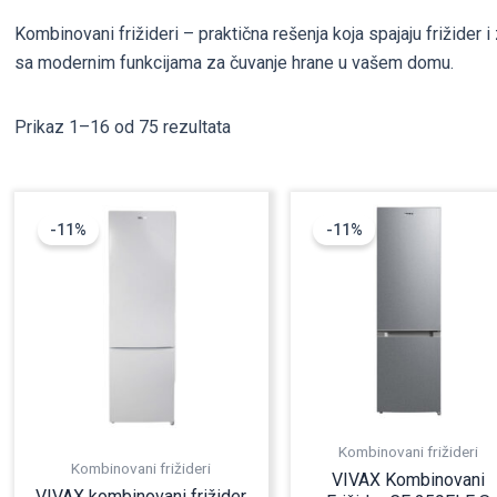
Kombinovani frižideri – praktična rešenja koja spajaju frižider
sa modernim funkcijama za čuvanje hrane u vašem domu.
Prikaz 1–16 od 75 rezultata
Originalna
Trenutna
Originalna
-11%
-11%
cena
cena
cena
je
je:
je
bila:
30.990,00 RSD.
bila:
34.990,00 RSD.
35.990,00 RSD
Kombinovani frižideri
Kombinovani frižideri
VIVAX Kombinovani
VIVAX kombinovani frižider