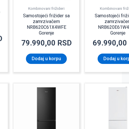
Kombinovani frižideri
Kombinovani friž
a
Samostojeći frižider sa
Samostojeći friž
zamrzivačem
zamrzivače
NRB620C61X4WFE
NRB620E61W
Gorenje
Gorenje
D
79.990,00
RSD
69.990,00
Dodaj u korpu
Dodaj u kor