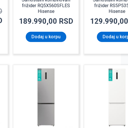
frižider RQ5X560SFLES
frižider RS5P5
D
Hisense
Hisense
D
189.990,00
RSD
129.990,0
Dodaj u korpu
Dodaj u kor