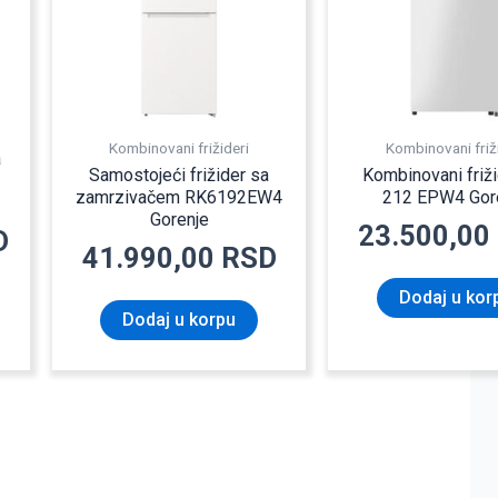
Kombinovani frižideri
Kombinovani friž
a
Samostojeći frižider sa
Kombinovani friž
zamrzivačem RK6192EW4
212 EPW4 Gor
Gorenje
23.500,00
D
41.990,00
RSD
Dodaj u kor
Dodaj u korpu