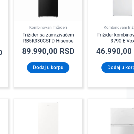
Kombinovani frižideri
Kombinovani friž
a
Frižider sa zamrzivačem
Frižider kombino
RB5K330GSFD Hisense
3790 E Vo
89.990,00
RSD
46.990,00
D
Dodaj u korpu
Dodaj u kor